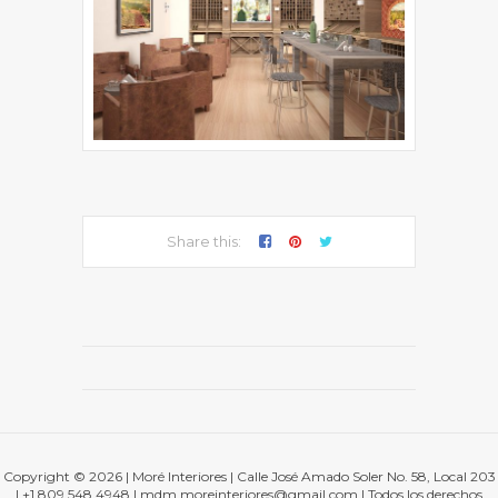
Share this:
Copyright © 2026 | Moré Interiores | Calle José Amado Soler No. 58, Local 203
| +1 809.548.4948 | mdm.moreinteriores@gmail.com | Todos los derechos